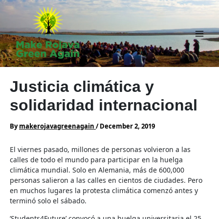
Skip
to
content
Main
Men
Justicia climática y
solidaridad internacional
By
makerojavagreenagain
/
December 2, 2019
El viernes pasado, millones de personas volvieron a las
calles de todo el mundo para participar en la huelga
climática mundial. Solo en Alemania, más de 600,000
personas salieron a las calles en cientos de ciudades. Pero
en muchos lugares la protesta climática comenzó antes y
terminó solo el sábado.
‘Students4Future’ convocó a una huelga universitaria el 25