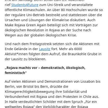
rief
Students4Future
zum Uni-Streik und veranstaltete
öffentliche Klimaschulen. An über 80 Hochschulen wurde so
der reguläre Uni-Betrieb bestreikt und stattdessen über die
Ursachen und Lösungen der Klimakrise diskutiert. Auch
Make Rojava Green Again beteiligt sich mit Vorträgen zur
ökologischen Revolution in Rojava an der Suche nach
Wegen aus der globalen ökologischen Krise.
Und nach dem Freitagsstreik setzten sich die Aktionen mit
Ende Gelände in der
Lausitz
fort. Mehr als 6000
Aktivist*innen folgten dem Aufruf, die Braunkohle Grube in
der Lausitz zu blockieren.
„Rojava machts vor – demokratisch, ökologisch,
feministisch“
Auf vielen Aktionen und Demonstrationen von Lissabon bis
Berlin, von Bristol bis Bern, drückte die
Klimagerechtigkeitsbewegung ihre Solidarität und
Verbundenheit mit Rojava und den Protesten in Chile aus.
In Halle verdeutlichten Schilder mit dem Spruch „Für ein
weltweites Rojava“ den Vorbildcharakter der Rojava