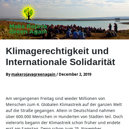
Skip
to
content
Main
Men
Klimagerechtigkeit und
Internationale Solidarität
By
makerojavagreenagain
/
December 2, 2019
Am vergangenen Freitag sind wieder Millionen von
Menschen zum 4. Globalen Klimastreik auf der ganzen Welt
auf die Straße gegangen. Allein in Deutschland nahmen
über 600.000 Menschen in Hunderten von Städten teil. Doch
vielerorts begann der Klimastreik schon früher und endete
erst am Samstag. Denn schon zum 25. November