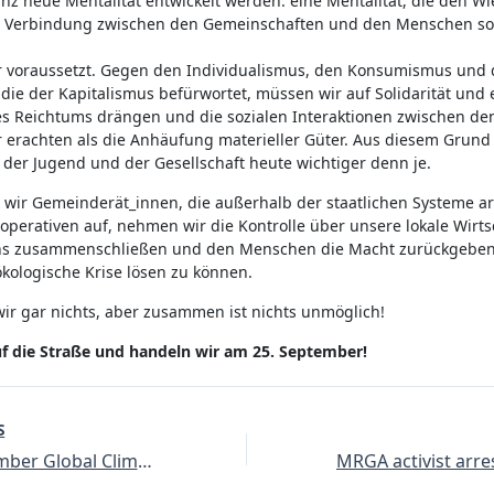
nz neue Mentalität entwickelt werden: eine Mentalität, die den W
en Verbindung zwischen den Gemeinschaften und den Menschen s
r voraussetzt. Gegen den Individualismus, den Konsumismus und
die der Kapitalismus befürwortet, müssen wir auf Solidarität und 
es Reichtums drängen und die sozialen Interaktionen zwischen d
r erachten als die Anhäufung materieller Güter. Aus diesem Grund 
 der Jugend und der Gesellschaft heute wichtiger denn je.
 wir Gemeinderät_innen, die außerhalb der staatlichen Systeme ar
operativen auf, nehmen wir die Kontrolle über unsere lokale Wirts
s zusammenschließen und den Menschen die Macht zurückgeben, 
ökologische Krise lösen zu können.
wir gar nichts, aber zusammen ist nichts unmöglich!
f die Straße und handeln wir am 25. September!
S
25th September Global Climate Strike: Greetings from Rojava to Fridays For Future youth of the world!