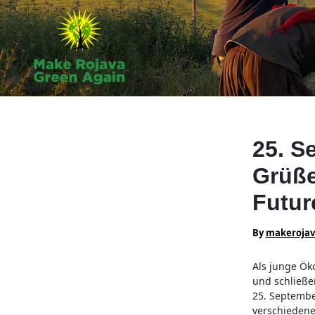
Skip
to
content
25. S
Grüße
Futur
By
makeroja
Als junge Ök
und schließe
25. Septemb
verschiedene