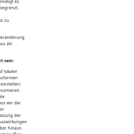
nötigt es
 begrenzt.
s zu
 Veränderung
us als
t sein:
f lokaler
nsformen
vorstellen:
onsumieren
ale
ss wir die
ir
utzung der
 Auswirkungen
über hinaus