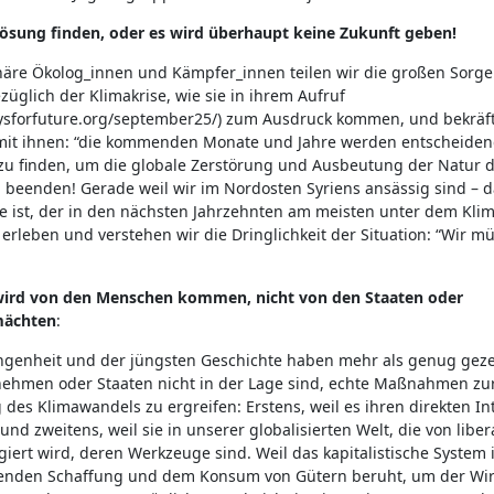
Lösung finden, oder es wird überhaupt keine Zukunft geben!
onäre Ökolog_innen und Kämpfer_innen teilen wir die großen Sorge
züglich der Klimakrise, wie sie in ihrem Aufruf
daysforfuture.org/september25/) zum Ausdruck kommen, und bekräf
it ihnen: “die kommenden Monate und Jahre werden entscheidend
zu finden, um die globale Zerstörung und Ausbeutung der Natur 
beenden! Gerade weil wir im Nordosten Syriens ansässig sind – d
te ist, der in den nächsten Jahrzehnten am meisten unter dem Kl
 erleben und verstehen wir die Dringlichkeit der Situation: “Wir mü
wird von den Menschen kommen, nicht von den Staaten oder
mächten
:
ngenheit und der jüngsten Geschichte haben mehr als genug geze
ehmen oder Staaten nicht in der Lage sind, echte Maßnahmen zu
es Klimawandels zu ergreifen: Erstens, weil es ihren direkten In
und zweitens, weil sie in unserer globalisierten Welt, die von liber
giert wird, deren Werkzeuge sind. Weil das kapitalistische System i
enden Schaffung und dem Konsum von Gütern beruht, um der Wirt