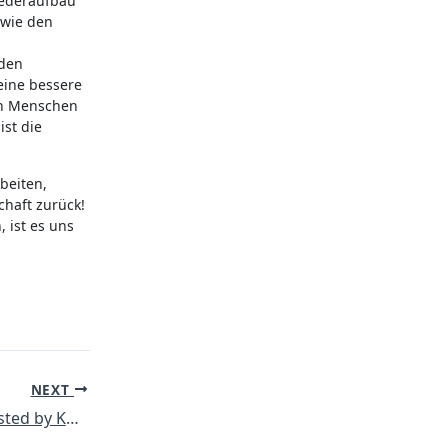
iederaufbau
owie den
 den
eine bessere
en Menschen
ist die
beiten,
chaft zurück!
ist es uns
NEXT
MRGA activist arrested by KRG security forces: