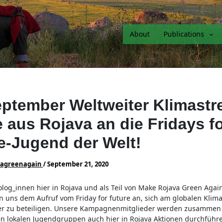
About
Publications
eptember Weltweiter Klimastre
 aus Rojava an die Fridays f
e-Jugend der Welt!
vagreenagain
/
September 21, 2020
olog_innen hier in Rojava und als Teil von Make Rojava Green Agai
n uns dem Aufruf vom Friday for future an, sich am globalen Klima
er zu beteiligen. Unsere Kampagnenmitglieder werden zusammen
n lokalen Jugendgruppen auch hier in Rojava Aktionen durchführ