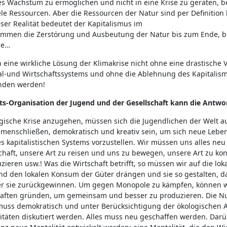
s Wachstum zu ermöglichen und nicht in eine Krise zu geraten, be
ele Ressourcen. Aber die Ressourcen der Natur sind per Definition
ser Realität bedeutet der Kapitalismus im
mmen die Zerstörung und Ausbeutung der Natur bis zum Ende, bi
de…
 eine wirkliche Lösung der Klimakrise nicht ohne eine drastische
al-und Wirtschaftssystems und ohne die Ablehnung des Kapitalism
nden werden!
ts-Organisation der Jugend und der Gesellschaft kann die Antwor
gische Krise anzugehen, müssen sich die Jugendlichen der Welt au
enschließen, demokratisch und kreativ sein, um sich neue Lebe
 kapitalistischen Systems vorzustellen. Wir müssen uns alles neu 
chaft, unsere Art zu reisen und uns zu bewegen, unsere Art zu k
ieren usw.! Was die Wirtschaft betrifft, so müssen wir auf die lok
nd den lokalen Konsum der Güter drängen und sie so gestalten, da
er sie zurückgewinnen. Um gegen Monopole zu kämpfen, können w
aften gründen, um gemeinsam und besser zu produzieren. Die N
uss demokratisch und unter Berücksichtigung der ökologischen
vitäten diskutiert werden. Alles muss neu geschaffen werden. Dar