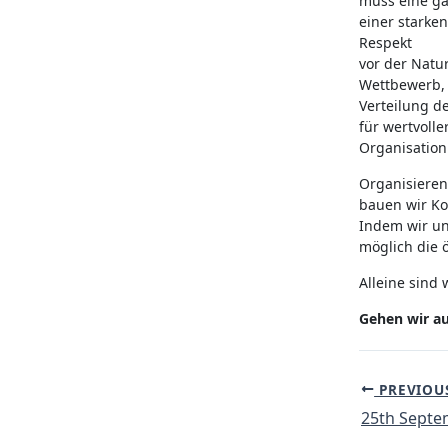
muss eine ga
einer stark
Respekt
vor der Natu
Wettbewerb, 
Verteilung d
für wertvolle
Organisation
Organisieren
bauen wir Ko
Indem wir un
möglich die 
Alleine sind 
Gehen wir au
Post
PREVIOU
navigation