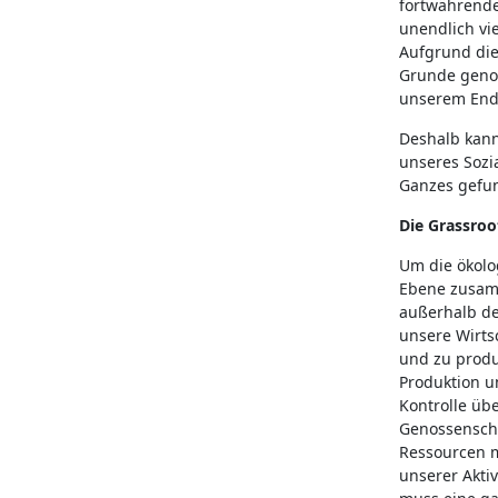
fortwährende
unendlich vi
Aufgrund die
Grunde geno
unserem En
Deshalb kann
unseres Sozi
Ganzes gefu
Die Grassroo
Um die ökolo
Ebene zusamm
außerhalb des
unsere Wirts
und zu produz
Produktion u
Kontrolle üb
Genossensch
Ressourcen m
unserer Akti