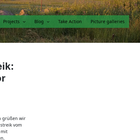
Projects
Blog
Take Action
Picture galleries
ik:
or
n grüßen wir
streik vom
 mit
en.