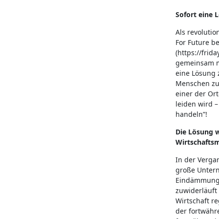
Sofort eine 
Als revoluti
For Future be
(https://fri
gemeinsam m
eine Lösung 
Menschen zu 
einer der Or
leiden wird –
handeln”!
Die Lösung 
Wirtschafts
In der Verga
große Untern
Eindämmung d
zuwiderläuft 
Wirtschaft re
der fortwähr