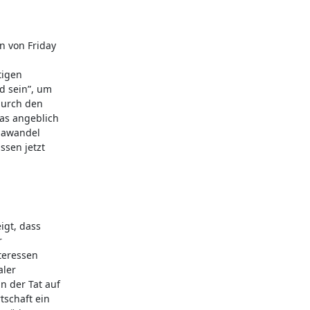
n von Friday
tigen
 sein”, um
durch den
as angeblich
imawandel
ssen jetzt
igt, dass
r
teressen
aler
n der Tat auf
schaft ein