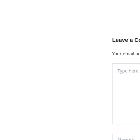
Leave a 
Your email ad
Type
here..
Name*