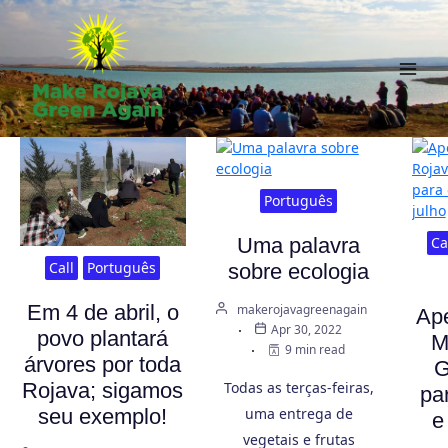
Skip
to
content
Main
Men
Português
Uma palavra
Ca
Call
Português
sobre ecologia
Em 4 de abril, o
makerojavagreenagain
Ape
Apr 30, 2022
povo plantará
M
9 min read
árvores por toda
G
Rojava; sigamos
Todas as terças-feiras,
pa
seu exemplo!
uma entrega de
e
vegetais e frutas