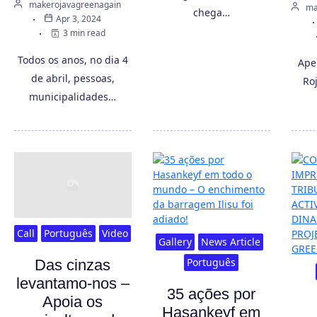
makerojavagreenagain
ma
chega…
Apr 3, 2024
3 min read
Todos os anos, no dia 4
Ape
de abril, pessoas,
Ro
municipalidades…
Call
Português
Video
Gallery
News Article
Português
Das cinzas
levantamo-nos –
35 ações por
Apoia os
Hasankeyf em