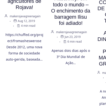
agricultores de
C
todo o mundo –
Rojava!
DE
O enchimento da
barragem Ilisu
makerojavagreenagain
Aug 12, 2019
foi adiado!
4 min read
makerojavagreenagain
https://chuffed.org/proj
Jun 23, 2019
DI
ect/fromasheswerose
6 min read
Desde 2012, uma nova
Apenas dois dias após o
forma de sociedade
3º Dia Mundial de
MA
auto-gerida, baseada…
Ação…
GR
ma
A n
An
pla