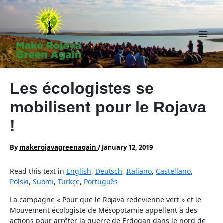
Skip
to
content
Main
Men
Les écologistes se
mobilisent pour le Rojava
!
By
makerojavagreenagain
/
January 12, 2019
Read this text in
English
,
Deutsch
,
Italiano
,
Castellano
,
Polski
,
Suomi
,
Türkçe
,
Português
La campagne « Pour que le Rojava redevienne vert » et le
Mouvement écologiste de Mésopotamie appellent à des
actions pour arrêter la guerre de Erdogan dans le nord de