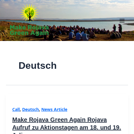
Skip
to
content
Main
Men
Deutsch
Call
,
Deutsch
,
News Article
Make Rojava Green Again Rojava
Aufruf zu Aktionstagen am 18. und 19.