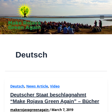
Skip
to
content
Main
Men
Deutsch
Deutsch
,
News Article
,
Video
Deutscher Staat beschlagnahmt
“Make Rojava Green Again” – Bücher
makerojavagreenagain
/
March 7, 2019