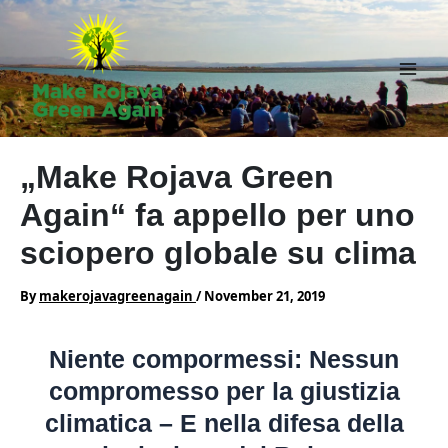
Skip
to
content
Main
Men
„Make Rojava Green
Again“ fa appello per uno
sciopero globale su clima
By
makerojavagreenagain
/
November 21, 2019
Niente compormessi: Nessun
compromesso per la giustizia
climatica – E nella difesa della