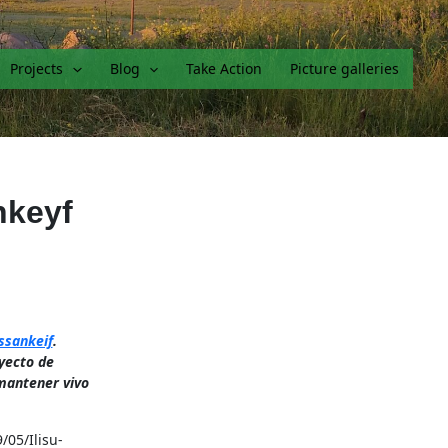
Projects
Blog
Take Action
Picture galleries
nkeyf
ssankeif
.
oyecto de
 mantener vivo
05/Ilisu-