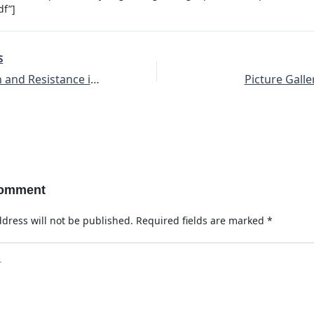
f”]
S
Destruction and Resistance in Hasankeyf and at Tigris
Picture Gall
Comment
dress will not be published.
Required fields are marked
*