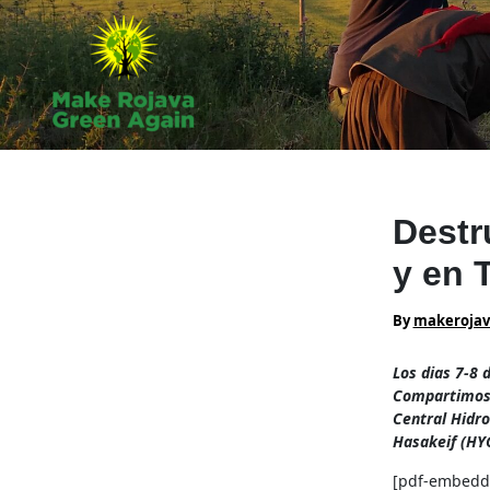
Skip
to
content
Destr
y en T
By
makeroja
Los dias 7-8 
Compartimos a
Central Hidro
Hasakeif (HY
[pdf-embedde