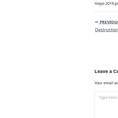
mayo-2019.pd
Post
PREVIOU
navigation
Leave a 
Your email ad
Type
here..