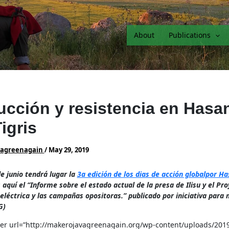
About
Publications
ucción y resistencia en Hasa
igris
vagreenagain
/
May 29, 2019
de junio tendrá lugar la
3a edición de los dias de acción globalpor Ha
quí el “Informe sobre el estado actual de la presa de Ilisu y el Pr
eléctrica y las campañas opositoras.” publicado por iniciativa para
G)
r url=”http://makerojavagreenagain.org/wp-content/uploads/2019/