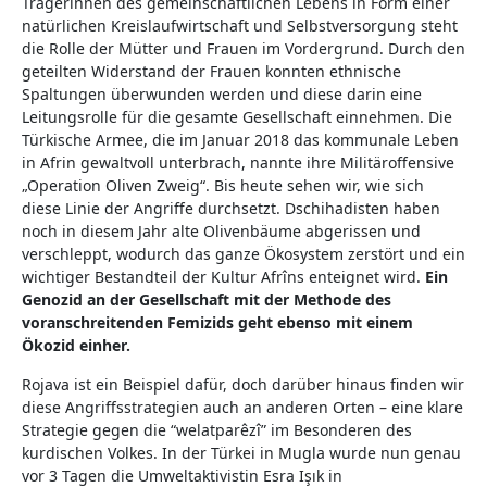
Trägerinnen des gemeinschaftlichen Lebens in Form einer
natürlichen Kreislaufwirtschaft und Selbstversorgung steht
die Rolle der Mütter und Frauen im Vordergrund. Durch den
geteilten Widerstand der Frauen konnten ethnische
Spaltungen überwunden werden und diese darin eine
Leitungsrolle für die gesamte Gesellschaft einnehmen. Die
Türkische Armee, die im Januar 2018 das kommunale Leben
in Afrin gewaltvoll unterbrach, nannte ihre Militäroffensive
„Operation Oliven Zweig“. Bis heute sehen wir, wie sich
diese Linie der Angriffe durchsetzt. Dschihadisten haben
noch in diesem Jahr alte Olivenbäume abgerissen und
verschleppt, wodurch das ganze Ökosystem zerstört und ein
wichtiger Bestandteil der Kultur Afrîns enteignet wird.
Ein
Genozid an der Gesellschaft mit der Methode des
voranschreitenden Femizids geht ebenso mit einem
Ökozid einher.
Rojava ist ein Beispiel dafür, doch darüber hinaus finden wir
diese Angriffsstrategien auch an anderen Orten – eine klare
Strategie gegen die “welatparêzî” im Besonderen des
kurdischen Volkes. In der Türkei in Mugla wurde nun genau
vor 3 Tagen die Umweltaktivistin Esra Işık in