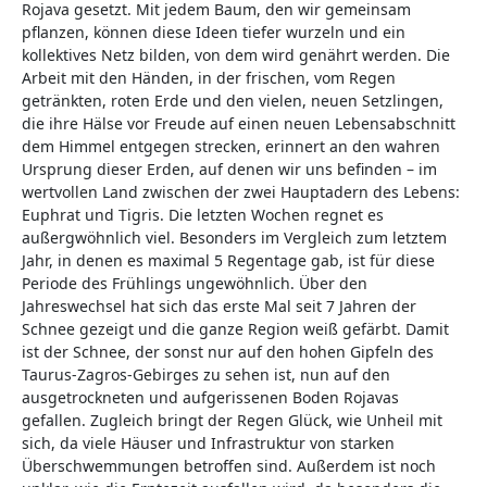
Rojava gesetzt. Mit jedem Baum, den wir gemeinsam
pflanzen, können diese Ideen tiefer wurzeln und ein
kollektives Netz bilden, von dem wird genährt werden. Die
Arbeit mit den Händen, in der frischen, vom Regen
getränkten, roten Erde und den vielen, neuen Setzlingen,
die ihre Hälse vor Freude auf einen neuen Lebensabschnitt
dem Himmel entgegen strecken, erinnert an den wahren
Ursprung dieser Erden, auf denen wir uns befinden – im
wertvollen Land zwischen der zwei Hauptadern des Lebens:
Euphrat und Tigris. Die letzten Wochen regnet es
außergwöhnlich viel. Besonders im Vergleich zum letztem
Jahr, in denen es maximal 5 Regentage gab, ist für diese
Periode des Frühlings ungewöhnlich. Über den
Jahreswechsel hat sich das erste Mal seit 7 Jahren der
Schnee gezeigt und die ganze Region weiß gefärbt. Damit
ist der Schnee, der sonst nur auf den hohen Gipfeln des
Taurus-Zagros-Gebirges zu sehen ist, nun auf den
ausgetrockneten und aufgerissenen Boden Rojavas
gefallen. Zugleich bringt der Regen Glück, wie Unheil mit
sich, da viele Häuser und Infrastruktur von starken
Überschwemmungen betroffen sind. Außerdem ist noch