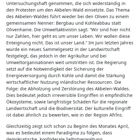
Untersuchungshaft genommen, die sich widerständig in
den Protesten um den Akbelen-Wald einsetzte. Das Thema
des Akbelen-Waldes führt wieder bei den Oliven zu einem
gemeinsamen Nenner: Bergbau und Kohleabbau statt
Olivenhaine. Die Umweltaktivistin sagt: “Wir sind hier nicht
nur Zahlen, hier geht es um unser Leben. Wir wollen diese
Enteignung nicht. Das ist unser Land.“ Im Juni letzten Jahres
wurde ein neues Sammelgesetz in der Landwirtschaft
festgelegt, das jedoch in der Agrikultur und bei
Umweltorganisationen weit umstritten ist. Die Regierung
setzt auf die Notwendigkeit der Sicherung der
Energieversorgung durch Kohle und damit die Stärkung
wirtschaftlicher Nutzung inländischer Ressourcen. Die
Folge: die Abholzung und Zerstörung des Akbelen-Waldes.
Dies bedeutet jedoch irreversible Eingriffen in empfindliche
Ökosysteme, sowie langfristige Schäden für die regionale
Landwirtschaft und die Biodiversität. Der kulturelle Eingriff
ist dabei ähnlich zu bewerten, wie in der Region Afrîns.
Gleichzeitig zeigt sich schon zu Beginn des Monates April,
was es bedeutet einem Paradigma zu folgen, dass
demokratische, konföderale Selbstverwaltung,