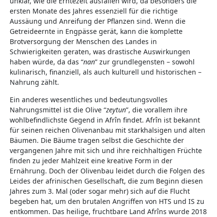
unklar, wie die Erntezeit ausfallen wird, da besonders die
ersten Monate des Jahres essenziell für die richtige
Aussäung und Anreifung der Pflanzen sind. Wenn die
Getreideernte in Engpässe gerät, kann die komplette
Brotversorgung der Menschen des Landes in
Schwierigkeiten geraten, was drastische Auswirkungen
haben würde, da das “
nan
” zur grundlegensten – sowohl
kulinarisch, finanziell, als auch kulturell und historischen –
Nahrung zählt.
Ein anderes wesentliches und bedeutungsvolles
Nahrungsmittel ist die Olive “
zeytun
”, die vorallem ihre
wohlbefindlichste Gegend in Afrîn findet. Afrîn ist bekannt
für seinen reichen Olivenanbau mit starkhalsigen und alten
Bäumen. Die Bäume tragen selbst die Geschichte der
vergangenen Jahre mit sich und ihre reichhaltigen Früchte
finden zu jeder Mahlzeit eine kreative Form in der
Ernährung. Doch der Olivenbau leidet durch die Folgen des
Leides der afrinischen Gesellschaft, die zum Beginn diesen
Jahres zum 3. Mal (oder sogar mehr) sich auf die Flucht
begeben hat, um den brutalen Angriffen von HTS und IS zu
entkommen. Das heilige, fruchtbare Land Afrîns wurde 2018