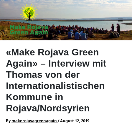
Skip
to
content
Main
Men
«Make Rojava Green
Again» – Interview mit
Thomas von der
Internationalistischen
Kommune in
Rojava/Nordsyrien
By
makerojavagreenagain
/
August 12, 2019