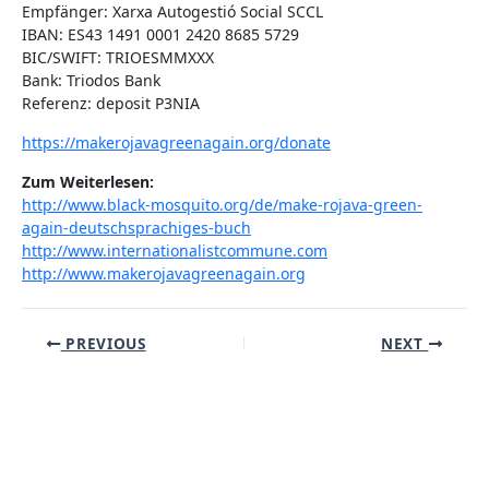
Empfänger: Xarxa Autogestió Social SCCL
IBAN: ES43 1491 0001 2420 8685 5729
BIC/SWIFT: TRIOESMMXXX
Bank: Triodos Bank
Referenz: deposit P3NIA
https://makerojavagreenagain.org/donate
Zum Weiterlesen:
http://www.black-mosquito.org/de/make-rojava-green-
again-deutschsprachiges-buch
http://www.internationalistcommune.com
http://www.makerojavagreenagain.org
Post
PREVIOUS
NEXT
navigation