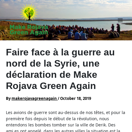
Skip
to
content
Main
Men
Faire face à la guerre au
nord de la Syrie, une
déclaration de Make
Rojava Green Again
By
makerojavagreenagain
/
October 18, 2019
Les avions de guerre sont au-dessus de nos têtes, et pour la
première fois depuis le début de la révolution, nous
entendons les bombes tomber sur la ville de Derik. Des
ami.es ont appelé, dans les autres villes la situation est la