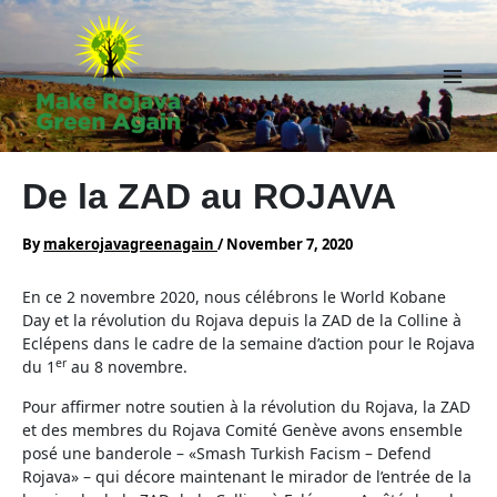
Skip
to
content
Main
Men
De la ZAD au ROJAVA
By
makerojavagreenagain
/
November 7, 2020
En ce 2 novembre 2020, nous célébrons le World Kobane
Day et la révolution du Rojava depuis la ZAD de la Colline à
Eclépens dans le cadre de la semaine d’action pour le Rojava
er
du 1
au 8 novembre.
Pour affirmer notre soutien à la révolution du Rojava, la ZAD
et des membres du Rojava Comité Genève avons ensemble
posé une banderole – «Smash Turkish Facism – Defend
Rojava» – qui décore maintenant le mirador de l’entrée de la